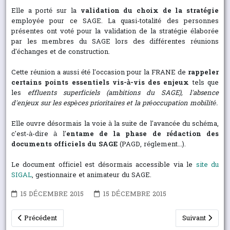
Elle a porté sur la
validation du choix de la stratégie
employée pour ce SAGE. La quasi-totalité des personnes
présentes ont voté pour la validation de la stratégie élaborée
par les membres du SAGE lors des différentes réunions
d'échanges et de construction.
Cette réunion a aussi été l'occasion pour la FRANE de
rappeler
certains points essentiels vis-à-vis des enjeux
tels que
les
effluents superficiels (ambitions du SAGE), l'absence
d'enjeux sur les espèces prioritaires et la préoccupation mobilité.
Elle ouvre désormais la voie à la suite de l'avancée du schéma,
c'est-à-dire à l'
entame de la phase de rédaction des
documents officiels du SAGE
(PAGD, réglement...).
Le document officiel est désormais accessible via le
site du
SIGAL
, gestionnaire et animateur du SAGE.
15 DÉCEMBRE 2015
15 DÉCEMBRE 2015
Article précédent : Les SDAGE validés, la ressource en eau est-
Article suivant
Précédent
Suivant