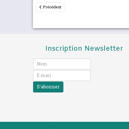
Article précédent : Connaitre, pour sauvegarder u
Précédent
Inscription Newsletter
S’abonner