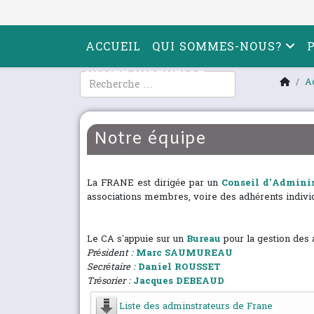
ACCUEIL
QUI SOMMES-NOUS?
VISITE VIRTUELLE
Rechercher
A
Notre équipe
La FRANE est dirigée par un
Conseil d’Adminis
associations membres, voire des adhérents individu
Le CA s’appuie sur un
Bureau
pour la gestion des a
Président :
Marc SAUMUREAU
Secrétaire :
Daniel ROUSSET
Trésorier :
Jacques DEBEAUD
Liste des adminstrateurs de Frane