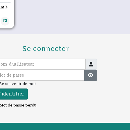
le suivant : Nos objectifs et nos missions
ant
Se connecter
 d'utilisateur
 de passe
Afficher le mot 
Se souvenir de moi
'identifier
Mot de passe perdu