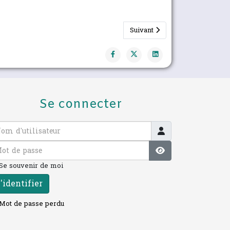
Article suivant : Elections régi
Suivant
Se connecter
 d'utilisateur
 de passe
Afficher le mot 
Se souvenir de moi
'identifier
Mot de passe perdu