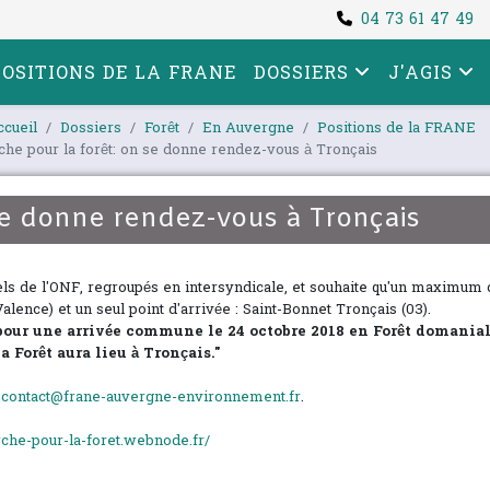
04 73 61 47 49
POSITIONS DE LA FRANE
DOSSIERS
J'AGIS
ccueil
Dossiers
Forêt
En Auvergne
Positions de la FRANE
he pour la forêt: on se donne rendez-vous à Tronçais
se donne rendez-vous à Tronçais
ls de l'ONF, regroupés en intersyndicale,
et souhaite qu'un maximum 
lence) et un seul point d'arrivée :
Saint-Bonnet Tronçais (03)
.
 pour une arrivée commune le 24 octobre 2018 en Forêt domanial
Forêt aura lieu à Tronçais."
r
contact@frane-auvergne-environnement.fr
.
rche-pour-la-foret.webnode.fr/