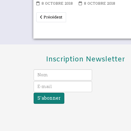
8 OCTOBRE 2018
8 OCTOBRE 2018
Article précédent : Association 3B lance une péti
Précédent
Inscription Newsletter
S’abonner