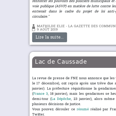
renforcer les pouvoirs des policiers municipaux et 
voie publique (ASVP) en matière de lutte contre les
entrerait dans le cadre du projet de loi anti
circulaire."
MATHILDE ELIE - LA GAZETTE DES COMMUN
9 AOÛT 2019
Lire la suite...
Lac de Caussade
La revue de presse de FNE nous annonce que les tr
le 17 décembre), ont repris après une trêve due
janvier). La préfecture réquisitionne la gendarme
(
France 3
, 18 janvier), mais les gendarmes se heu
demi-tour (
La Dépêche
, 23 janvier), alors même 
plusieurs décisions de justice.
Vous pouvez dérouler ce
résumé
réalisé par Fr
Twitter.