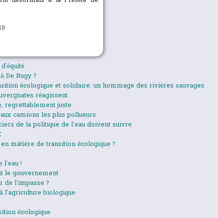
dent désormais à la Préfète de
18
d’équité
à De Rugy ?
nsition écologique et solidaire: un hommage des rivières sauvages
auvergnates réagissent
, regrettablement juste
aux camions les plus pollueurs
iers de la politique de l’eau doivent suivre
E
en matière de transition écologique ?
 l’eau !
ent le gouvernement
r de l’impasse ?
 l'agriculture biologique
sition écologique