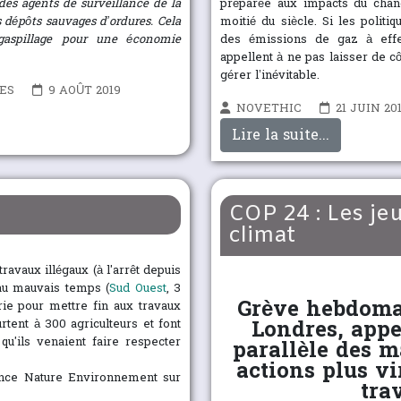
des agents de surveillance de la
préparée aux impacts du chang
 dépôts sauvages d’ordures. Cela
moitié du siècle. Si les politi
-gaspillage pour une économie
des émissions de gaz à effet
appellent à ne pas laisser de cô
gérer l’inévitable.
ES
9 AOÛT 2019
NOVETHIC
21 JUIN 20
Lire la suite...
COP 24 : Les je
climat
avaux illégaux (à l'arrêt depuis
 au mauvais temps (
Sud Ouest
, 3
Grève hebdomad
rie pour mettre fin aux travaux
Londres, appe
rtent à 300 agriculteurs et font
qu'ils venaient faire respecter
parallèle des m
actions plus vi
ance Nature Environnement sur
tra