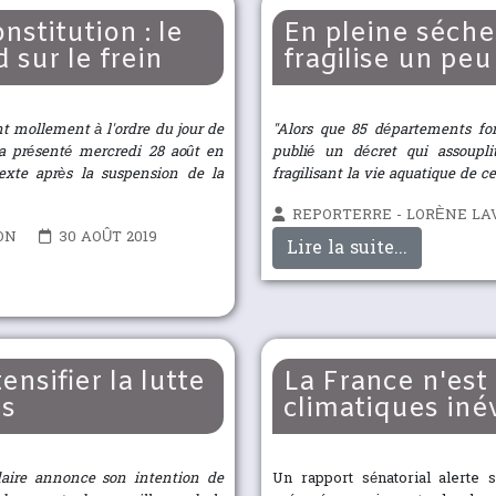
stitution : le
En pleine séch
sur le frein
fragilise un peu
ent mollement à l'ordre du jour de
"Alors que 85 départements fon
, a présenté mercredi 28 août en
publié un décret qui assoupli
exte après la suspension de la
fragilisant la vie aquatique de 
REPORTERRE - LORÈNE LA
ON
30 AOÛT 2019
Lire la suite...
nsifier la lutte
La France n'est
es
climatiques inév
idaire annonce son intention de
Un rapport sénatorial alerte 