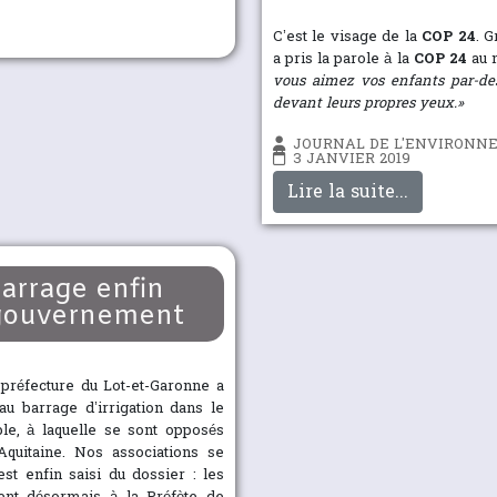
C’est le visage de la
COP 24
. 
a pris la parole à la
COP 24
au 
vous aimez vos enfants par-dess
devant leurs propres yeux.»
JOURNAL DE L'ENVIRONN
3 JANVIER 2019
Lire la suite...
barrage enfin
 gouvernement
a préfecture du Lot-et-Garonne a
u barrage d’irrigation dans le
le, à laquelle se sont opposés
uitaine. Nos associations se
st enfin saisi du dossier : les