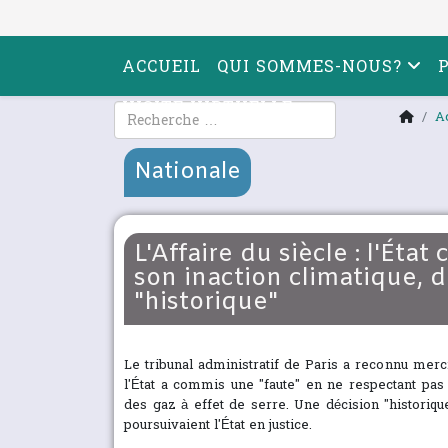
ACCUEIL
QUI SOMMES-NOUS?
VISITE VIRTUELLE
Rechercher
A
Nationale
L'Affaire du siècle : l'Ét
son inaction climatique, d
"historique"
Le tribunal administratif de Paris a reconnu merc
l'État a commis une "faute" en ne respectant pa
des gaz à effet de serre. Une décision "historiqu
poursuivaient l'État en justice.