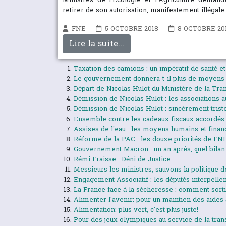
Ministres de l’Ecologie et l’Agriculture deman
retirer de son autorisation, manifestement illégale.
FNE
5 OCTOBRE 2018
8 OCTOBRE 20
Lire la suite...
Taxation des camions : un impératif de santé et 
Le gouvernement donnera-t-il plus de moyens 
Départ de Nicolas Hulot du Ministère de la Tra
Démission de Nicolas Hulot : les associations 
Démission de Nicolas Hulot : sincèrement triste
Ensemble contre les cadeaux fiscaux accordés 
Assises de l’eau : les moyens humains et financ
Réforme de la PAC : les douze priorités de FN
Gouvernement Macron : un an après, quel bilan 
Rémi Fraisse : Déni de Justice
Messieurs les ministres, sauvons la politique de
Engagement Associatif : les députés interpell
La France face à la sécheresse : comment sorti
Alimenter l'avenir: pour un maintien des aides à
Alimentation: plus vert, c'est plus juste!
Pour des jeux olympiques au service de la tran