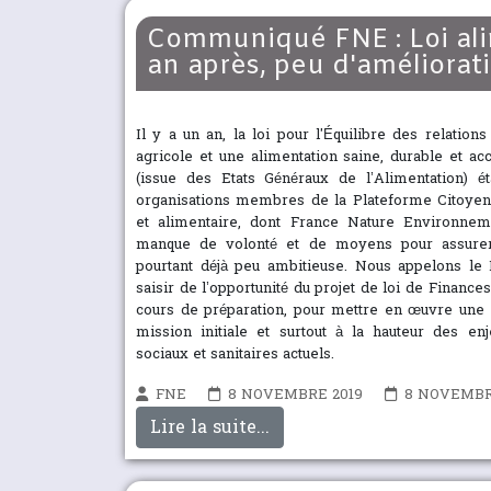
Communiqué FNE : Loi ali
an après, peu d'améliorat
Il y a un an, la loi pour l'Équilibre des relatio
agricole et une alimentation saine, durable et ac
(issue des Etats Généraux de l’Alimentation) éta
organisations membres de la Plateforme Citoyenn
et alimentaire, dont France Nature Environnemen
manque de volonté et de moyens pour assurer
pourtant déjà peu ambitieuse. Nous appelons le M
saisir de l’opportunité du projet de loi de Finance
cours de préparation, pour mettre en œuvre une l
mission initiale et surtout à la hauteur des en
sociaux et sanitaires actuels.
FNE
8 NOVEMBRE 2019
8 NOVEMBR
Lire la suite...