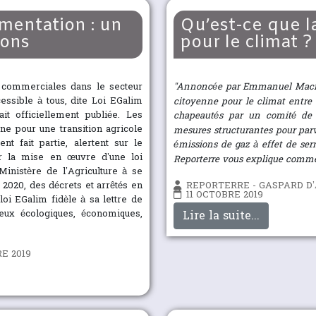
mentation : un
Qu’est-ce que l
ions
pour le climat ?
ns commerciales dans le secteur
"Annoncée par Emmanuel Macro
cessible à tous, dite Loi EGalim
citoyenne pour le climat entre 
it officiellement publiée. Les
chapeautés par un comité de 
e pour une transition agricole
mesures structurantes pour parve
t fait partie, alertent sur le
émissions de gaz à effet de ser
 la mise en œuvre d’une loi
Reporterre vous explique comme
inistère de l’Agriculture à se
s 2020, des décrets et arrêtés en
REPORTERRE - GASPARD D
11 OCTOBRE 2019
oi EGalim fidèle à sa lettre de
jeux écologiques, économiques,
Lire la suite...
E 2019