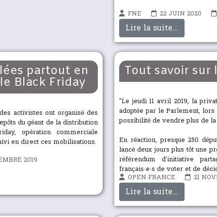
FNE
22 JUIN 2020
Lire la suite...
lées partout en
Tout savoir sur
le Black Friday
"Le jeudi 11 avril 2019, la pri
adoptée par le Parlement, lors d
es activistes ont organisé des
possibilité de vendre plus de la 
pôts du géant de la distribution
riday, opération commerciale
En réaction, presque 250 dépu
ivi en direct ces mobilisations.
lancé deux jours plus tôt une pro
référendum d’initiative pa
EMBRE 2019
français·e·s de voter et de déci
OPEN FRANCE
21 NOV
Lire la suite...