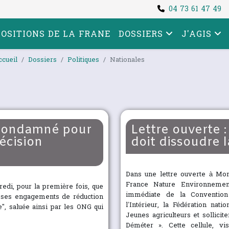
04 73 61 47 49
POSITIONS DE LA FRANE
DOSSIERS
J'AGIS
ccueil
Dossiers
Politiques
Nationales
at condamné pour
Lettre ouverte :
écision
doit dissoudre 
Dans une lettre ouverte à Mon
France Nature Environnement 
redi, pour la première fois, que
immédiate de la Convention 
s ses engagements de réduction
l’Intérieur, la Fédération na
e", saluée ainsi par les ONG qui
Jeunes agriculteurs et sollicit
Déméter ». Cette cellule, 